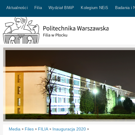
Aktualności
Filia
Wydział BMiP
Kolegium NEiS
Badania i 
Media
Files
FILIA
Inauguracja 2020
»
»
»
»