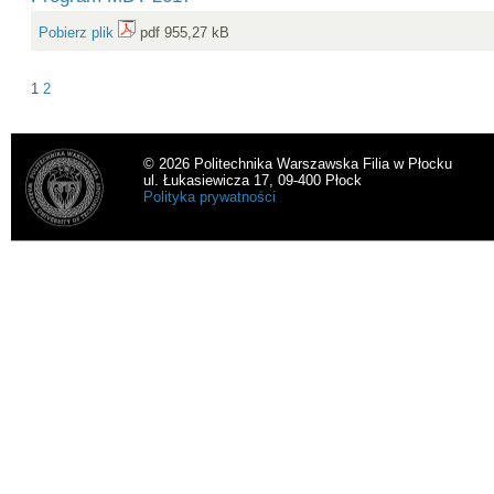
Pobierz plik
pdf 955,27 kB
1
2
© 2026 Politechnika Warszawska Filia w Płocku
ul. Łukasiewicza 17, 09-400 Płock
Polityka prywatności