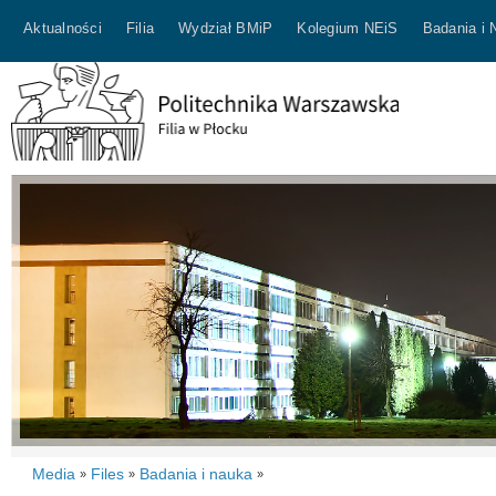
Aktualności
Filia
Wydział BMiP
Kolegium NEiS
Badania i 
Media
Files
Badania i nauka
»
»
»