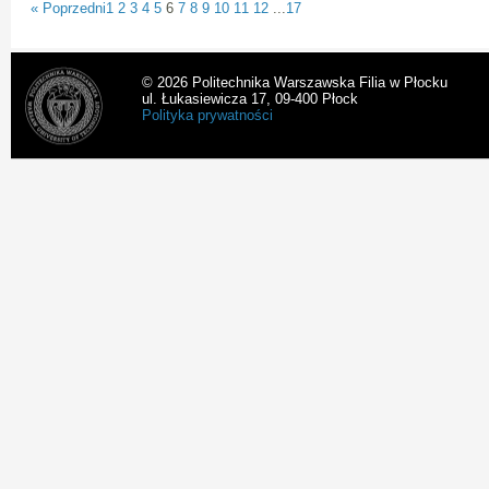
« Poprzedni
1
2
3
4
5
6
7
8
9
10
11
12
...
17
© 2026 Politechnika Warszawska Filia w Płocku
ul. Łukasiewicza 17, 09-400 Płock
Polityka prywatności