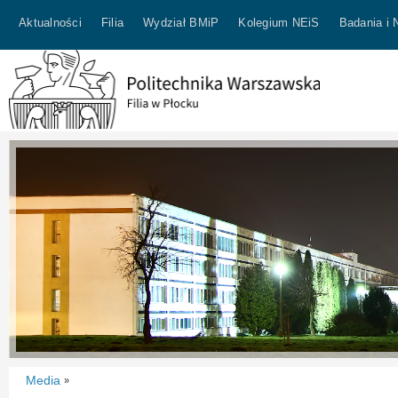
Aktualności
Filia
Wydział BMiP
Kolegium NEiS
Badania i 
Media
»