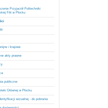
zenie Przyjaciół Politechniki
iej Filii w Płocku
ści
ii
unijne i krajowe
ne akty prawne
cy
ca
ia publiczne
lioteki Głównej w Płocku
entyfikacji wizualnej - do pobrania
a dostępności