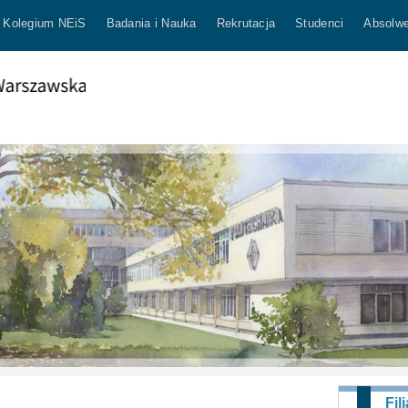
Kolegium NEiS
Badania i Nauka
Rekrutacja
Studenci
Absolwe
Fili