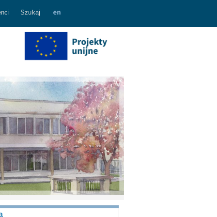
nci
Szukaj
a