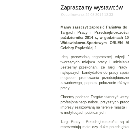
Zapraszamy wystawców
Opublikowano: 25.08.2014 12:33
Mamy zaszczyt zaprosić Państwa do
Targach Pracy i Przedsiębiorczości
października 2014 r., w godzinach 1
Widowiskowo-Sportowym ORLEN A
Celebry Papieskiej 1.
Ideą przewodnią tegorocznej edycji T
tworzących miejsca pracy i udzielen
Jesteśmy przekonani, że Targi Pracy 
najlepszych kandydatów do pracy spośr
miejscem promowania przedsiębiorcz
zawodowego, poprzez pokazanie różnych
pracy.
Chcemy podczas Targów stworzyć wszys
profesjonalnego naboru przyszłych pra
imprezy realizowaną na terenie miasta i
w instytucjach publicznych.
Targi Pracy i Przedsiębiorczości są o
reprezentują małe czy duże przedsiębio