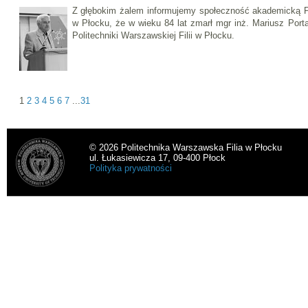
Z głębokim żalem informujemy społeczność akademicką Pol
w Płocku, że w wieku 84 lat zmarł mgr inż. Mariusz Port
Politechniki Warszawskiej Filii w Płocku.
1
2
3
4
5
6
7
...
31
© 2026 Politechnika Warszawska Filia w Płocku
ul. Łukasiewicza 17, 09-400 Płock
Polityka prywatności