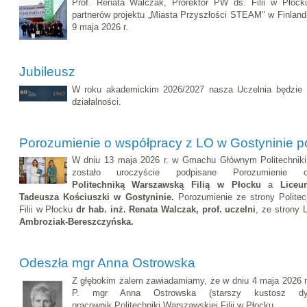
Prof. Renata Walczak, Prorektor PW ds. Filii w Płock
partnerów projektu „Miasta Przyszłości STEAM" w Finlandi
9 maja 2026 r.
Jubileusz
W roku akademickim 2026/2027 nasza Uczelnia będzie ob
działalności.
Porozumienie o współpracy z LO w Gostyninie 
W dniu 13 maja 2026 r. w Gmachu Głównym Politechniki 
zostało uroczyście podpisane Porozumienie 
Politechniką
Warszawską Filią w Płocku
a
Liceu
Tadeusza Kościuszki w Gostyninie
.
Porozumienie ze strony Politec
Filii w Płocku
dr hab. inż.
Renata Walczak, prof. uczelni
, ze strony
Ambroziak-Bereszczyńska.
Odeszła mgr Anna Ostrowska
Z głębokim żalem zawiadamiamy, że w dniu 4 maja 2026 r
P. mgr Anna Ostrowska (starszy kustosz dyp
pracownik Politechniki Warszawskiej Filii w Płocku.