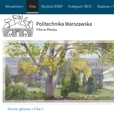
Aktualności
Filia
Wydział BMiP
Kolegium NEiS
Badania i
Strona główna
Filia
»
»