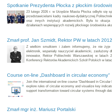
Spotkanie Prezydenta Płocka z płockim środow
23 lutego 2026 r. w Urzędzie Miasta Płocka odbyło się s
przedstawicielami kadry naukowo-dydaktycznej Politechnik
oraz innych instytucji akademickich. Była to okazj
działaniach wspierających rozwój płockiego środowiska ak
Zmarł prof. Jan Szmidt, Rektor PW w latach 20
Z wielkim smutkiem i żalem informujemy, że nie żyje 
elektronik, wspaniały nauczyciel akademicki, zasłużony dla
innowator, Rektor Politechniki Warszawskiej w latach
Konferencji Rektorów Akademickich Szkół Polskich w lat
Course on-line „Dashboard in circular economy”
Join the international on-line course “Dashboard in Circula
explore rules of circular economy and visualize key indicat
support transformation toward circular systems through dat
Zmarł mgr inż. Mariusz Portalski