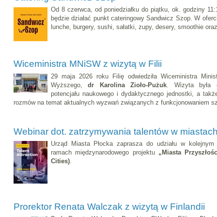
Od 8 czerwca, od poniedziałku do piątku, ok. godziny 1
będzie działać punkt cateringowy Sandwicz Szop. W oferci
lunche, burgery, sushi, sałatki, zupy, desery, smoothie oraz
Wiceministra MNiSW z wizytą w Filii
29 maja 2026 roku Filię odwiedziła Wiceministra Minis
Wyższego,
dr Karolina Zioło-Pużuk
. Wizyta była 
potencjału naukowego i dydaktycznego jednostki, a tak
rozmów na temat aktualnych wyzwań związanych z funkcjonowaniem sz
Webinar dot. zatrzymywania talentów w miasta
Urząd Miasta Płocka zaprasza do udziału w kolejnym
ramach międzynarodowego projektu
„Miasta Przyszło
Cities)
.
Prorektor Renata Walczak z wizytą w Finlandii