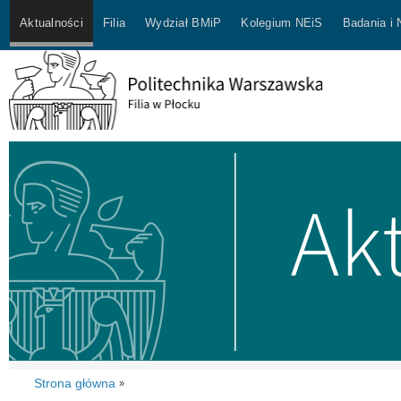
Aktualności
Filia
Wydział BMiP
Kolegium NEiS
Badania i
Strona główna
»