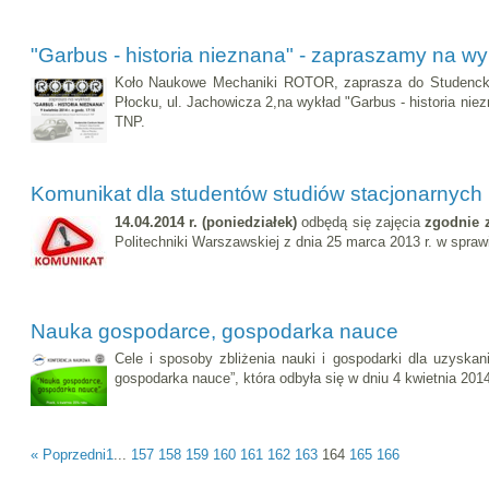
"Garbus - historia nieznana" - zapraszamy na wy
Koło Naukowe Mechaniki ROTOR, zaprasza do Studenckie
Płocku, ul. Jachowicza 2,na wykład "Garbus - historia nie
TNP.
Komunikat dla studentów studiów stacjonarnych
14.04.2014 r. (poniedziałek)
odbędą się zajęcia
zgodnie 
Politechniki Warszawskiej z dnia 25 marca 2013 r. w spr
Nauka gospodarce, gospodarka nauce
Cele i sposoby zbliżenia nauki i gospodarki dla uzyska
gospodarka nauce”, która odbyła się w dniu 4 kwietnia 2014
« Poprzedni
1
...
157
158
159
160
161
162
163
164
165
166