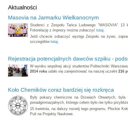
Aktualności
Masovia na Jarmarku Wielkanocnym
Studenci z Zespołu Tańca Ludowego "MASOVIA" 13 kw
Fotorelację z imprezy można zobaczyć
tutaj
.
Jeśli chcecie zobaczyć występ Zespołu na żywo, zapras
szczegółów
tutaj
.
Rejestracja potencjalnych dawców szpiku - po
W wyniku wspólnej akcji studentów Politechniki Warszawsk
2014 roku
udało się zarejestrować na naszej uczelni
216 p
Koło Chemików coraz bardziej się rozkręca
Były pokazy chemiczne na Drzwiach Otwartych, była 
ponadgimnazjalnych, którego celem było nie tylko przybliż
15 kwietnia, na dalszy rozwój tego programu, Płockie 
Puli na Projekty Naukowe.