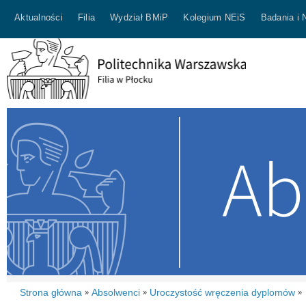
Aktualności
Filia
Wydział BMiP
Kolegium NEiS
Badania i 
Strona główna
Absolwenci
Uroczystość wręczenia dyplomów
»
»
»