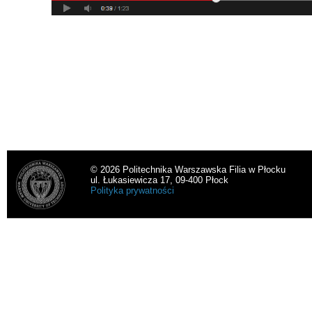
© 2026 Politechnika Warszawska Filia w Płocku
ul. Łukasiewicza 17, 09-400 Płock
Polityka prywatności