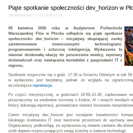
Piąte spotkanie społeczności dev_horizon w Pł
Opublikowano: 17.03.2026 07:11
09 kwietnia 2026 roku w Audytorium Politechniki
Warszawskiej Filia w Płocku odbędzie się piąte spotkanie
społeczności dev_horizon – inicjatywy skupiającej osoby
zainteresowane nowoczesnymi technologiami,
programowaniem i sztuczną inteligencją. Wydarzenie to
stanowi doskonałą okazję do poszerzenia wiedzy, wymiany
doświadczeń oraz nawiązania kontaktów z pasjonatami IT z
regionu.
Spotkanie rozpocznie się o godz. 17:30 w Gmachu Głównym w sali 59 (
w wydarzeniu jest bezpłatny, jednak ze względu na ograniczoną
wcześniejsza
rejestracja.
Po części merytorycznej, w godzinach 19:00–21:00, zaplanowano s
przeznaczony na swobodne rozmowy o kodzie, AI i nowych trendach w 
którzy dokonają rejestracji, przewidziano również losowanie niespodzian
Celem inicjatywy dev_horizon jest rozwijanie świadomości kompet
lokalnego środowiska IT oraz tworzenie przestrzeni do wymiany wi
Organizatorzy podkreślają, że wydarzenia są otwarte zarówno dla doświ
osób dopiero rozpoczynających swoją ścieżkę w świecie technologii.