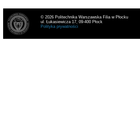
© 2026 Politechnika Warszawska Filia w Płocku
ul. Łukasiewicza 17, 09-400 Płock
Polityka prywatności