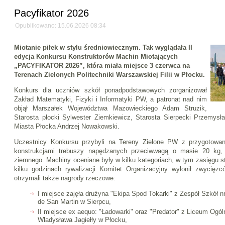
Pacyfikator 2026
Opublikowano: 15.06.2026 08:34
Miotanie piłek w stylu średniowiecznym. Tak wyglądała II
edycja Konkursu Konstruktorów Machin Miotających
„PACYFIKATOR 2026”, która miała miejsce 3 czerwca na
Terenach Zielonych Politechniki Warszawskiej Filii w Płocku.
Konkurs dla uczniów szkół ponadpodstawowych zorganizował
Zakład Matematyki, Fizyki i Informatyki PW, a patronat nad nim
objął Marszałek Województwa Mazowieckiego Adam Struzik,
Starosta płocki Sylwester Ziemkiewicz, Starosta Sierpecki Przemysł
Miasta Płocka Andrzej Nowakowski.
Uczestnicy Konkursu przybyli na Tereny Zielone PW z przygotowan
konstrukcjami trebuszy napędzanych przeciwwagą o masie 20 kg, m
ziemnego. Machiny oceniane były w kilku kategoriach, w tym zasięgu st
kilku godzinach rywalizacji Komitet Organizacyjny wyłonił zwycięz
otrzymali także nagrody rzeczowe:
I miejsce zajęła drużyna "Ekipa Spod Tokarki" z Zespół Szkół n
de San Martin w Sierpcu,
II miejsce ex aequo: "Ładowarki" oraz "Predator" z Liceum Ogó
Władysława Jagiełły w Płocku,