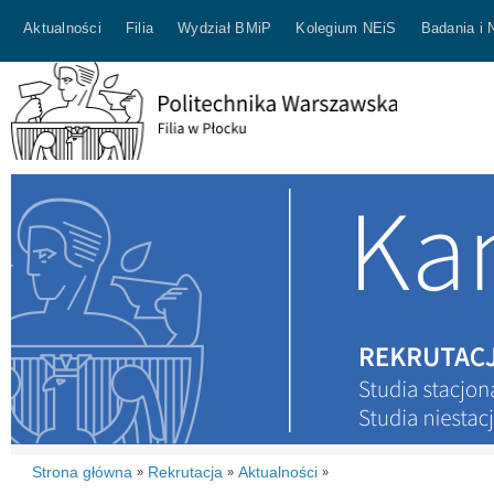
Aktualności
Filia
Wydział BMiP
Kolegium NEiS
Badania i 
Strona główna
Rekrutacja
Aktualności
»
»
»