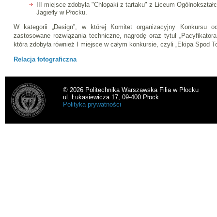
III miejsce zdobyła "Chłopaki z tartaku" z Liceum Ogólnokszta
Jagiełły w Płocku.
W kategorii „Design”, w której Komitet organizacyjny Konkursu o
zastosowane rozwiązania techniczne, nagrodę oraz tytuł „Pacyfikatora
która zdobyła również I miejsce w całym konkursie, czyli „Ekipa Spod To
Relacja fotograficzna
© 2026 Politechnika Warszawska Filia w Płocku
ul. Łukasiewicza 17, 09-400 Płock
Polityka prywatności