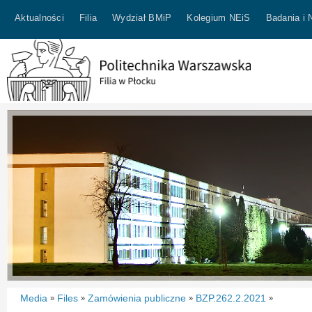
Aktualności
Filia
Wydział BMiP
Kolegium NEiS
Badania i 
Media
Files
Zamówienia publiczne
BZP.262.2.2021
»
»
»
»