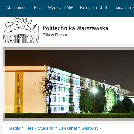
Aktualności
Filia
Wydział BMiP
Kolegium NEiS
Badania i 
Media
Files
Studenci
Dziekanat
Sylabusy
»
»
»
»
»