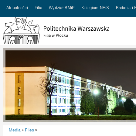
Aktualności
Filia
Wydział BMiP
Kolegium NEiS
Badania i 
Media
Files
»
»