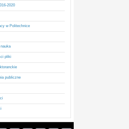
016-2020
acy w Politechnice
 nauka
i pliki
ktoranckie
ia publiczne
ci
i