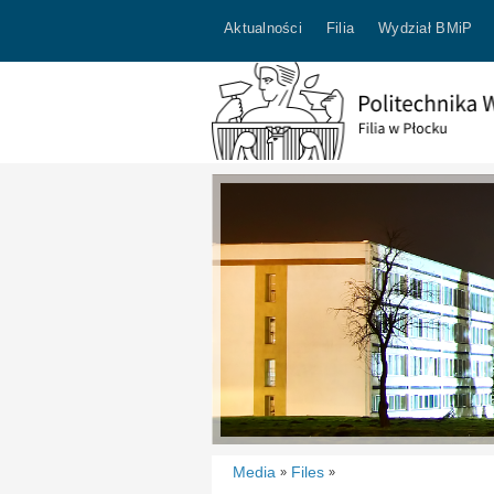
Aktualności
Filia
Wydział BMiP
Media
Files
»
»