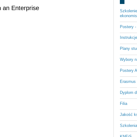
 an Enterprise
Szkoleni
ekonomist
Postery 
Instrukc
Plany st
Wybory n
Postery 
Erasmus
Dyplom d
Filia
Jakość k
Szkoleni
KNEiS