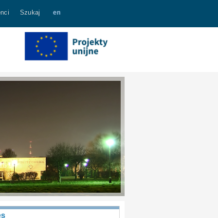
nci
Szukaj
es