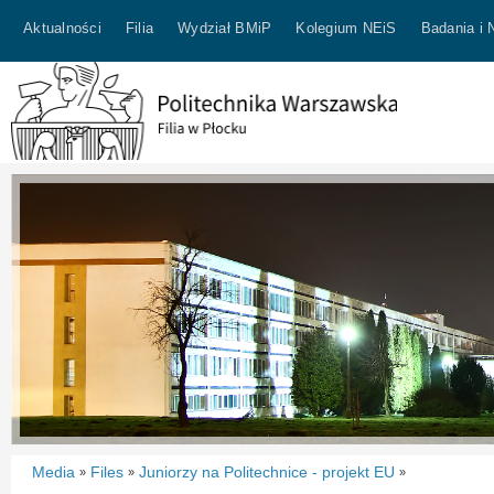
Aktualności
Filia
Wydział BMiP
Kolegium NEiS
Badania i 
Media
Files
Juniorzy na Politechnice - projekt EU
»
»
»