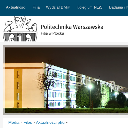
Aktualności
Filia
Wydział BMiP
Kolegium NEiS
Badania i 
Media
Files
Aktualności pliki
»
»
»