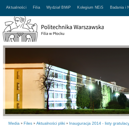
Aktualności
Filia
Wydział BMiP
Kolegium NEiS
Badania i 
Media
Files
Aktualności pliki
Inauguracja 2014 - listy gratulac
»
»
»