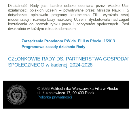
Działalność Rady jest bardzo dobrze oceniana przez władze Ucze
działalności polskich uczelni – powoływane przez Ministra Nauki i
dotychczas opiniowała programy kształcenia Filii, wyrażała sw
modernizacji i rozwoju bazy naukowej Uczelni, dyskutowała nad zagad
kształcenia do potrzeb rynku pracy i priorytetów społecznych. Po
dwukrotnie w każdym roku akademickim.
Zarządzenie Prorektora PW ds. Filii w Płocku 1/2013
Programowe zasady działania Rady
CZŁONKOWIE RADY DS. PARTNERSTWA GOSPODA
SPOŁECZNEGO w kadencji 2024-2028
© 2026 Politechnika Warszawska Filia w Płocku
ul. Łukasiewicza 17, 09-400 Płock
Polityka prywatności