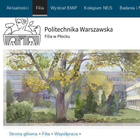
Aktualności
Filia
Wydział BMiP
Kolegium NEiS
Badania i
Strona główna
Filia
Współpraca
»
»
»