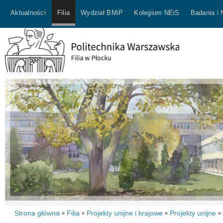
Aktualności
Filia
Wydział BMiP
Kolegium NEiS
Badania i
Strona główna
Filia
Projekty unijne i krajowe
Projekty unijne
»
»
»
»