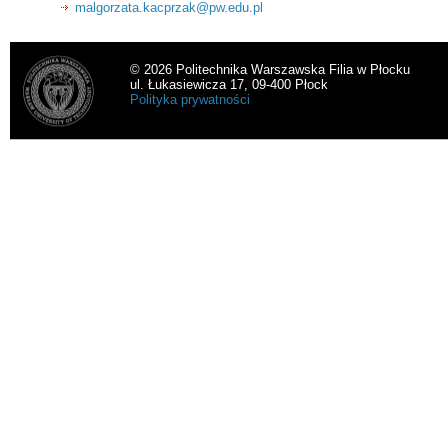
malgorzata.kacprzak@pw.edu.pl
© 2026 Politechnika Warszawska Filia w Płocku
ul. Łukasiewicza 17, 09-400 Płock
Polityka prywatności