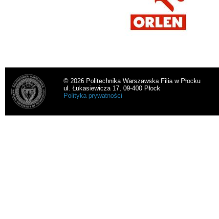
© 2026 Politechnika Warszawska Filia w Płocku
ul. Łukasiewicza 17, 09-400 Płock
Polityka prywatności