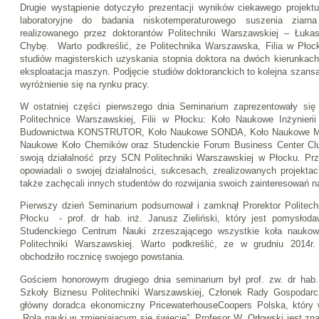
Drugie wystąpienie dotyczyło prezentacji wyników ciekawego projekt
laboratoryjne do badania niskotemperaturowego suszenia ziarn
realizowanego przez doktorantów Politechniki Warszawskiej – Łuka
Chybę. Warto podkreślić, że Politechnika Warszawska, Filia w Pło
studiów magisterskich uzyskania stopnia doktora na dwóch kierunkac
eksploatacja maszyn. Podjęcie studiów doktoranckich to kolejna szans
wyróżnienie się na rynku pracy.
W ostatniej części pierwszego dnia Seminarium zaprezentowały się
Politechnice Warszawskiej, Filii w Płocku: Koło Naukowe Inżynier
Budownictwa KONSTRUTOR, Koło Naukowe SONDA, Koło Naukowe Me
Naukowe Koło Chemików oraz Studenckie Forum Business Center Clu
swoją działalność przy SCN Politechniki Warszawskiej w Płocku. Prze
opowiadali o swojej działalności, sukcesach, zrealizowanych projekta
także zachęcali innych studentów do rozwijania swoich zainteresowań
Pierwszy dzień Seminarium podsumował i zamknął Prorektor Politechn
Płocku - prof. dr hab. inż. Janusz Zieliński, który jest pomysłoda
Studenckiego Centrum Nauki zrzeszającego wszystkie koła naukowe 
Politechniki Warszawskiej. Warto podkreślić, ze w grudniu 2014r
obchodziło rocznicę swojego powstania.
Gościem honorowym drugiego dnia seminarium był prof. zw. dr hab.
Szkoły Biznesu Politechniki Warszawskiej, Członek Rady Gospodar
główny doradca ekonomiczny PricewaterhouseCoopers Polska, który w
„Rola nauki w zmieniającym się świecie”. Profesor W. Orłowski jest z