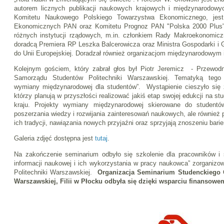
autorem licznych publikacji naukowych krajowych i międzynarodowyc
Komitetu Naukowego Polskiego Towarzystwa Ekonomicznego, jes
Ekonomicznych PAN oraz Komitetu Prognoz PAN "Polska 2000 Plus".
różnych instytucji rządowych, m.in. członkiem Rady Makroekonomiczn
doradcą Premiera RP Leszka Balcerowicza oraz Ministra Gospodarki i 
do Unii Europejskiej. Doradzał również organizacjom międzynarodowym
Kolejnym gościem, który zabrał głos był Piotr Jeremicz - Przewodn
Samorządu Studentów Politechniki Warszawskiej. Tematyką tego 
wymiany międzynarodowej dla studentów”. Wystąpienie cieszyło się 
którzy planują w przyszłości realizować jakiś etap swojej edukcji na 
kraju. Projekty wymiany międzynarodowej skierowane do studentó
poszerzania wiedzy i rozwijania zainteresowań naukowych, ale również p
ich tradycji, nawiązania nowych przyjaźni oraz sprzyjają znoszeniu bari
Galeria zdjęć dostępna jest
tutaj
.
Na zakończenie seminarium odbyło się szkolenie dla pracowników i 
informacji naukowej i ich wykorzystania w pracy naukowca” zorganizo
Politechniki Warszawskiej.
Organizacja Seminarium Studenckiego C
Warszawskiej, Filii w Płocku odbyła się dzięki wsparciu finans