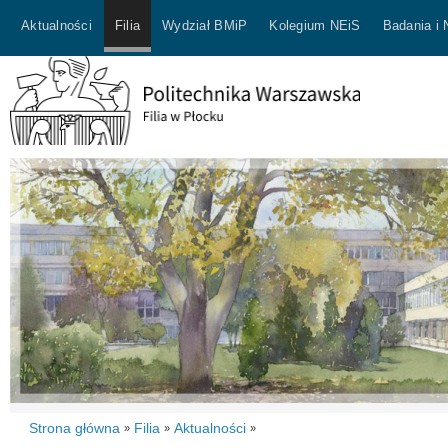
Aktualności
Filia
Wydział BMiP
Kolegium NEiS
Badania i
Strona główna
Filia
Aktualności
»
»
»