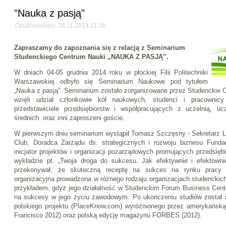
"Nauka z pasją"
Opublikowano: 28.11.2014 21:38
Zapraszamy do zapoznania się z relacją z Seminarium
Studenckiego Centrum Nauki „NAUKA Z PASJĄ”.
W dniach 04-05 grudnia 2014 roku w płockiej Filii Politechniki
Warszawskiej odbyło się Seminarium Naukowe pod tytułem
„Nauka z pasją”. Seminarium zostało zorganizowane przez Studenckie
wzięli udział członkowie kół naukowych, studenci i pracownicy 
przedstawiciele przedsiębiorstw i współpracujących z uczelnią, uc
średnich oraz inni zaproszeni goście.
W pierwszym dniu seminarium wystąpił Tomasz Szczęsny - Sekretarz L
Club, Doradca Zarządu ds. strategicznych i rozwoju biznesu Funda
inicjator projektów i organizacji pozarządowych promujących przedsięb
wykładzie pt. „Twoja droga do sukcesu. Jak efektywnie i efektown
przekonywał, że skuteczną receptę na sukces na rynku pracy 
organizacyjna prowadzona w różnego rodzaju organizacjach studenckic
przykładem, gdyż jego działalność w Studenckim Forum Business Center
na sukcesy w jego życiu zawodowym. Po ukończeniu studiów został
polskiego projektu (PlaceKnow.com) wyróżnionego przez amerykańs
Francisco 2012) oraz polską edycję magazynu FORBES (2012).