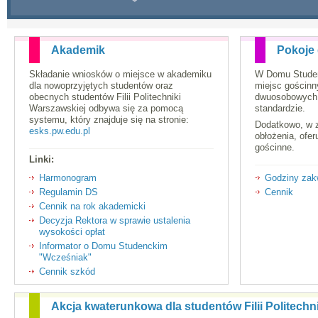
Akademik
Pokoje
Składanie wniosków o miejsce w akademiku
W Domu Studen
dla nowoprzyjętych studentów oraz
miejsc gościnn
obecnych studentów Filii Politechniki
dwuosobowych
Warszawskiej odbywa się za pomocą
standardzie.
systemu, który znajduje się na stronie:
Dodatkowo, w z
esks.pw.edu.pl
obłożenia, ofe
gościnne.
Linki:
Harmonogram
Godziny zak
Regulamin DS
Cennik
Cennik na rok akademicki
Decyzja Rektora w sprawie ustalenia
wysokości opłat
Informator o Domu Studenckim
"Wcześniak"
Cennik szkód
Akcja kwaterunkowa dla studentów Filii Politechn