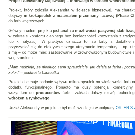
Projekt Aleksandry Majewskiej – innowacja w farbach wnętrzarskic
Projekt, który zgłosiła Aleksandra w ścieżce biznesowej, ma charak
dotyczy
mikrokapsułek z materiałem przemiany fazowej (Phase Ch
do farb wnętrzowych.
Głównym celem projektu jest
analiza możliwości pasywnej stabiliza
w zakresie komfortu cieplnego bez konieczności korzystania z trady
lub klimatyzacji. W praktyce oznacza to, że farby z dodatki
przyczyniać się do efektywniejszego utrzymania temperatury – np. utr
zimą – co może mieć zastosowanie w zrównoważonym budownictwie i 
wnętrzarskich.
„Mam nadzieję, że niedługo sami sprawdzicie, jak działa ta farba i poczuj
kolor.” – podkreśla Laureatka
Projekt obejmuje badanie wpływu mikrokapsułek na właściwości farb or
dodatku funkcjonalnego. Ponadto ma duży potencjał komercyjny
wszystkim do
producentów farb
i zakłada dalszy rozwój technolog
wdrożenia rynkowego
.
Udział Aleksandry w projekcie był możliwy dzięki współpracy
ORLEN S.