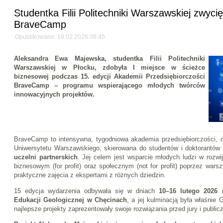
Studentka Filii Politechniki Warszawskiej zwyci
BraveCamp
Opublikowano: 19.02.2026 08:45
Aleksandra Ewa Majewska, studentka Filii Politechniki
Warszawskiej w Płocku, zdobyła I miejsce w ścieżce
biznesowej podczas 15. edycji Akademii Przedsiębiorczości
BraveCamp – programu wspierającego młodych twórców
innowacyjnych projektów.
BraveCamp to intensywna, tygodniowa akademia przedsiębiorczości, o
Uniwersytetu Warszawskiego, skierowana do studentów i doktorantów 
uczelni partnerskich
. Jej celem jest wsparcie młodych ludzi w rozwi
biznesowym (for profit) oraz społecznym (not for profit) poprzez warszt
praktyczne zajęcia z ekspertami z różnych dziedzin.
15 edycja wydarzenia odbywała się w dniach
10–16 lutego 2026 r
Edukacji Geologicznej w Chęcinach
, a jej kulminacją była właśnie 
najlepsze projekty zaprezentowały swoje rozwiązania przed jury i publi