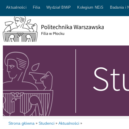
Aktualności
Filia
Wydział BMiP
Kolegium NEiS
Badania i 
Strona główna
Studenci
Aktualności
»
»
»