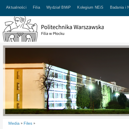
Aktualności
Filia
Wydział BMiP
Kolegium NEiS
Badania i 
Media
Files
»
»