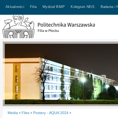
Aktualności
Filia
Wydział BMiP
Kolegium NEiS
Badania i 
Media
Files
Postery - AQUA 2024
»
»
»