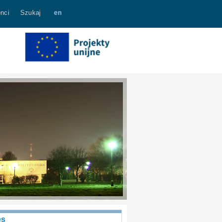
nci
Szukaj
es