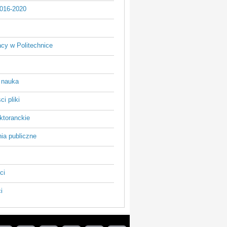
016-2020
acy w Politechnice
 nauka
i pliki
ktoranckie
ia publiczne
ci
i