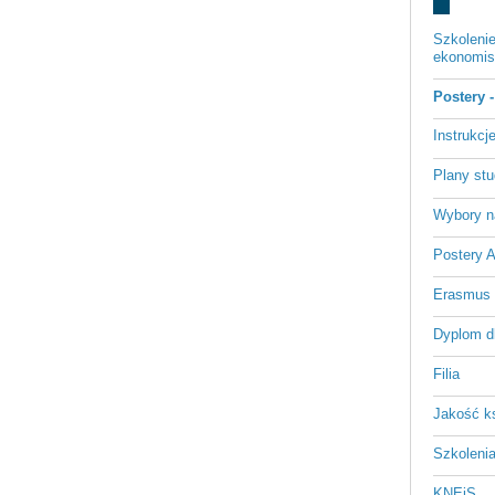
Szkoleni
ekonomist
Postery 
Instrukc
Plany st
Wybory n
Postery 
Erasmus
Dyplom d
Filia
Jakość k
Szkoleni
KNEiS