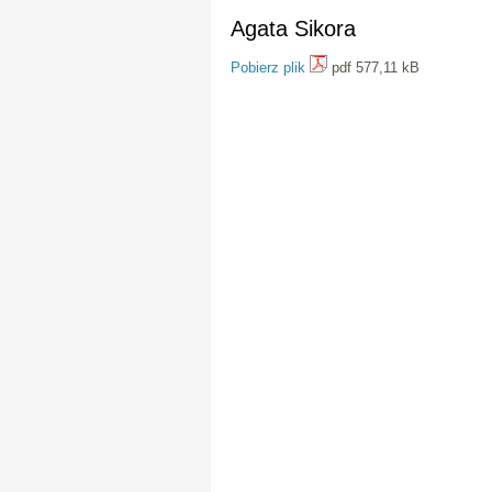
Agata Sikora
Pobierz plik
pdf 577,11 kB