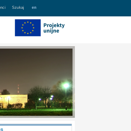
nci
Szukaj
es