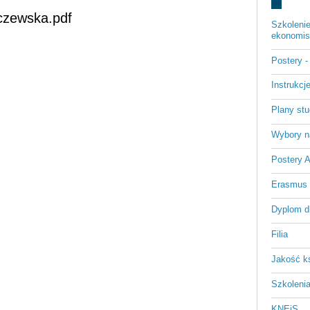
czewska.pdf
Szkoleni
ekonomist
Postery 
Instrukc
Plany st
Wybory n
Postery 
Erasmus
Dyplom d
Filia
Jakość k
Szkoleni
KNEiS