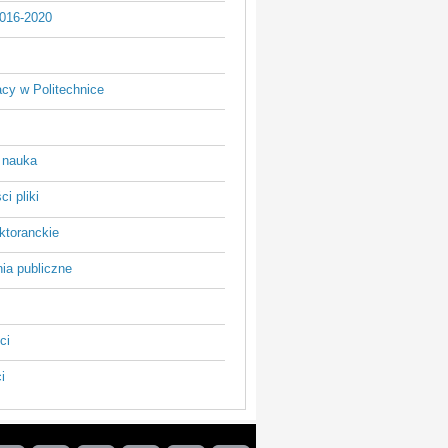
016-2020
acy w Politechnice
 nauka
i pliki
ktoranckie
ia publiczne
ci
i