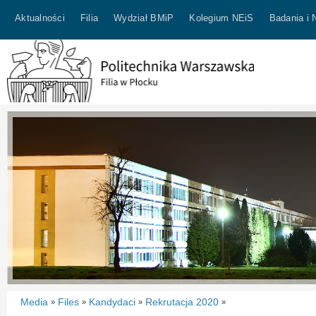
Aktualności
Filia
Wydział BMiP
Kolegium NEiS
Badania i 
Media
Files
Kandydaci
Rekrutacja 2020
»
»
»
»