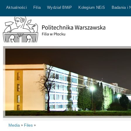
Aktualności
Filia
Wydział BMiP
Kolegium NEiS
Badania i 
Media
Files
»
»