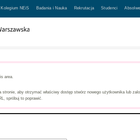
Kolegium NEiS
Badania i Nauka
Rekrutacja
Studenci
Absolwe
is area.
a stronie, aby otrzymać właściwy dostęp stwórz nowego użytkownika lub zalogu
L, spróbuj to poprawić.