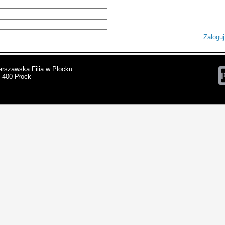
Zaloguj
arszawska Filia w Płocku
9-400 Płock