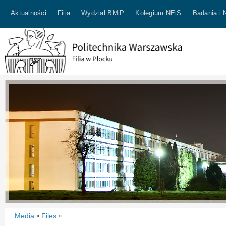
Aktualności
Filia
Wydział BMiP
Kolegium NEiS
Badania i 
Media
Files
»
»