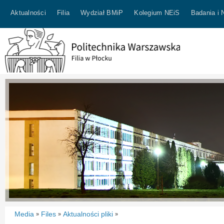
Aktualności
Filia
Wydział BMiP
Kolegium NEiS
Badania i 
Media
Files
Aktualności pliki
»
»
»