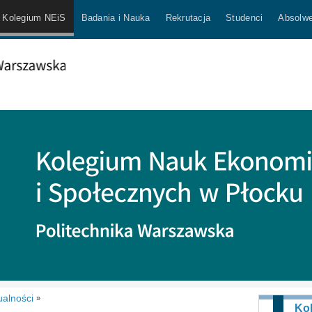
Kolegium NEiS
Badania i Nauka
Rekrutacja
Studenci
Absolwe
ualności
»
Ko