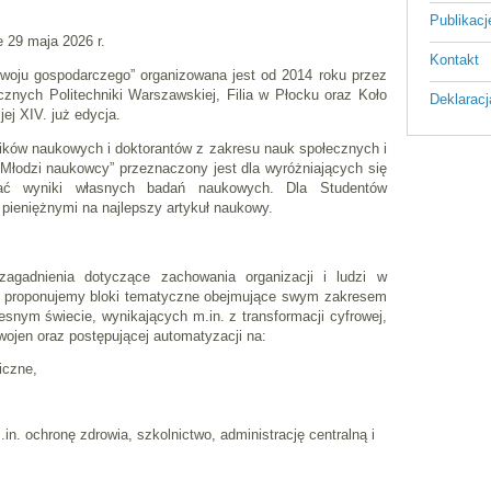
Publikac
e 29 maja 2026 r.
Kontakt
woju gospodarczego” organizowana jest od 2014 roku przez
nych Politechniki Warszawskiej, Filia w Płocku oraz Koło
Deklaracj
j XIV. już edycja.
ików naukowych i doktorantów z zakresu nauk społecznych i
Młodzi naukowcy” przeznaczony jest dla wyróżniających się
wać wyniki własnych badań naukowych. Dla Studentów
pieniężnymi na najlepszy artykuł naukowy.
agadnienia dotyczące zachowania organizacji i ludzi w
 proponujemy bloki tematyczne obejmujące swym zakresem
nym świecie, wynikających m.in. z transformacji cyfrowej,
ojen oraz postępującej automatyzacji na:
iczne,
in. ochronę zdrowia, szkolnictwo, administrację centralną i