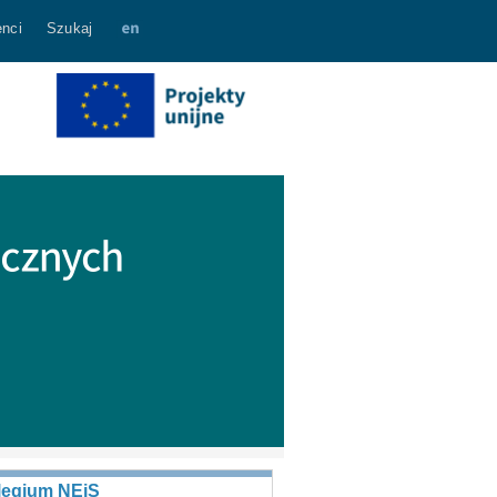
nci
Szukaj
legium NEiS