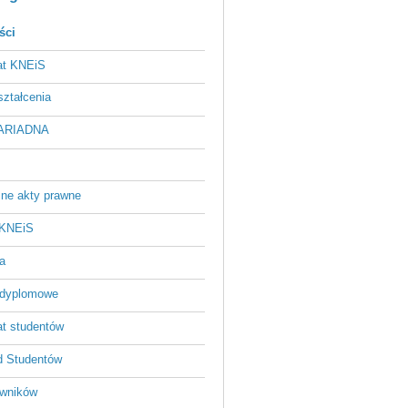
ści
at KNEiS
ztałcenia
 ARIADNA
ne akty prawne
 KNEiS
a
odyplomowe
at studentów
 Studentów
owników