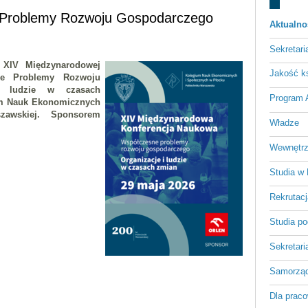
 Problemy Rozwoju Gospodarczego
Aktualno
Sekretari
 XIV Międzynarodowej
Jakość ks
sne Problemy Rozwoju
i ludzie w czasach
Program
um Nauk Ekonomicznych
szawskiej. Sponsorem
Władze
Wewnętrz
Studia w
Rekrutacj
Studia p
Sekretari
Samorząd
Dla prac