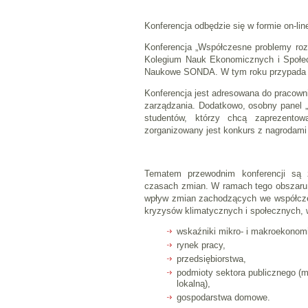
Konferencja odbędzie się w formie on-lin
Konferencja „Współczesne problemy roz
Kolegium Nauk Ekonomicznych i Społecz
Naukowe SONDA. W tym roku przypada je
Konferencja jest adresowana do pracown
zarządzania. Dodatkowo, osobny panel „
studentów, którzy chcą zaprezento
zorganizowany jest konkurs z nagrodami 
Tematem przewodnim konferencji są z
czasach zmian. W ramach tego obszaru
wpływ zmian zachodzących we współczes
kryzysów klimatycznych i społecznych, w
wskaźniki mikro- i makroekonom
rynek pracy,
przedsiębiorstwa,
podmioty sektora publicznego (m.
lokalną),
gospodarstwa domowe.