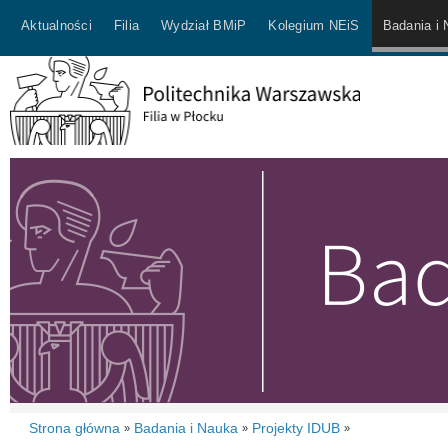
Aktualności
Filia
Wydział BMiP
Kolegium NEiS
Badania i
Strona główna
Badania i Nauka
Projekty IDUB
»
»
»