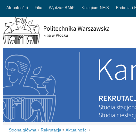
Aktualności
Filia
Wydział BMiP
Kolegium NEiS
Badania i 
Strona główna
Rekrutacja
Aktualności
»
»
»