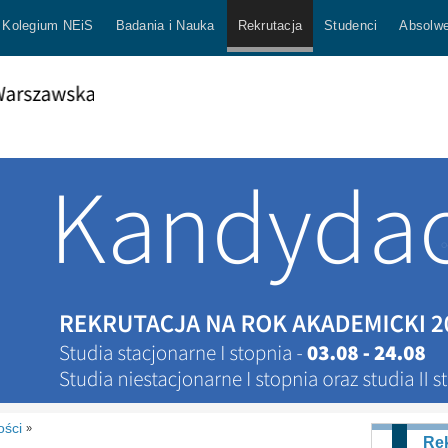
Kolegium NEiS
Badania i Nauka
Rekrutacja
Studenci
Absolwe
ości
»
Rek