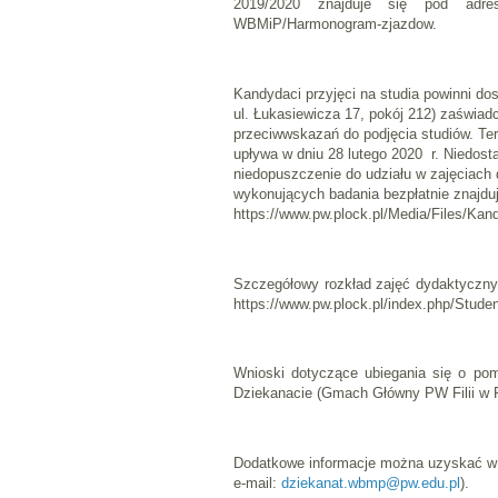
2019/2020 znajduje się pod adresem 
WBMiP/Harmonogram-zjazdow.
Kandydaci przyjęci na studia powinni d
ul. Łukasiewicza 17, pokój 212) zaświad
przeciwwskazań do podjęcia studiów. Te
upływa w dniu 28 lutego 2020 r. Niedost
niedopuszczenie do udziału w zajęciac
wykonujących badania bezpłatnie znajdu
https://www.pw.plock.pl/Media/Files/Kan
Szczegółowy rozkład zajęć dydaktyczn
https://www.pw.plock.pl/index.php/Stud
Wnioski dotyczące ubiegania się o pom
Dziekanacie (Gmach Główny PW Filii w P
Dodatkowe informacje można uzyskać w D
e-mail:
dziekanat.wbmp@pw.edu.pl
).