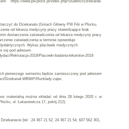
https://www.pw.plock.pl/index.php/Studenci/Dziekanat-
ostarczyć do Dziekanatu (Gmach Główny PW Filii w Płocku,
czenie od lekarza medycyny pracy stwierdzające brak
rmin dostarczenia zaświadczenia od lekarza medycyny pracy
arczenie zaświadczenia w terminie spowoduje
h dydaktycznych. Wykaz placówek medycznych
je się pod adresem
dydaci/Rekrutacja-2019/Placowki-badania-lekarskie-2019.
ych pierwszego semestru będzie zamieszczony pod adresem
enci/Dziekanat-WBMiP/Rozklady-zajec.
oc materialną można składać od dnia 28 lutego 2020 r. w
łocku, ul. Łukasiewicza 17, pokój 212).
ziekanacie (tel.: 24 367 21 52, 24 367 21 54, 607 562 301,