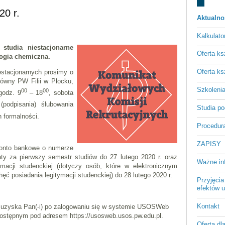
20 r.
Aktualno
Kalkulato
studia niestacjonarne
Oferta ks
logia chemiczna.
Oferta ks
stacjonarnych prosimy o
ówny PW Filii w Płocku,
Szkoleni
00
00
godz. 9
– 18
, sobota
(podpisania) ślubowania
Studia p
 formalności.
Procedura
ZAPISY
konto bankowe o numerze
 za pierwszy semestr studiów do 27 lutego 2020 r. oraz
Ważne in
tymacji studenckiej (dotyczy osób, które w elektronicznym
ć posiadania legitymacji studenckiej) do 28 lutego 2020 r.
Przyjęcia
efektów u
Kontakt
 uzyska Pan(-i) po zalogowaniu się w systemie USOSWeb
 dostępnym pod adresem https://usosweb.usos.pw.edu.pl.
Oferta dl