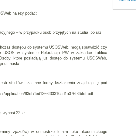
OSWeb należy podać:
acyjnego – w przypadku osób przyjętych na studia po raz
tychczas dostępu do systemu USOSWeb, mogą sprawdzić czy
mie USOS w systemie Rekrutacja PW w zakładce Tablica
. Osoby, które posiadają już dostęp do systemu USOSWeb,
inu i hasła.
estr studiów i za inne formy kształcenia znajdują się pod
inal/application/93cf7fed1366f33310ad1a376f8fbfcf.pdf.
j wynosi 22 zł.
rminy zjazdów) w semestrze letnim roku akademickiego