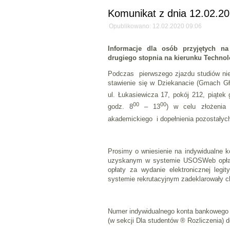
Komunikat z dnia 12.02.20
Opublikowano: 12.02.2020 09:06
Informacje dla osób przyjętych na 
drugiego stopnia na kierunku Techno
Podczas pierwszego zjazdu studiów nie
stawienie się w Dziekanacie (Gmach Gł
ul. Łukasiewicza 17, pokój 212, piątek 
00
00
godz. 8
– 13
) w celu złożenia 
akademickiego i dopełnienia pozostałych
Prosimy o wniesienie na indywidualne 
uzyskanym w systemie USOSWeb opłaty
opłaty za wydanie elektronicznej legi
systemie rekrutacyjnym zadeklarowały chę
Numer indywidualnego konta bankowego
(w sekcji Dla studentów ® Rozliczenia)