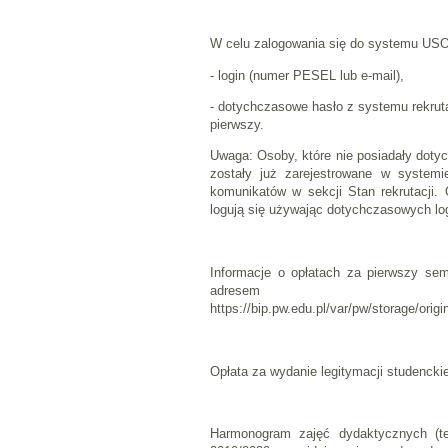
W celu zalogowania się do systemu US
- login (numer PESEL lub e-mail),
- dotychczasowe hasło z systemu rekrut
pierwszy.
Uwaga: Osoby, które nie posiadały do
zostały już zarejestrowane w syste
komunikatów w sekcji Stan rekrutacji
logują się używając dotychczasowych log
Informacje o opłatach za pierwszy sem
adresem
https://bip.pw.edu.pl/var/pw/storage/orig
Opłata za wydanie legitymacji studenckie
Harmonogram zajęć dydaktycznych (te