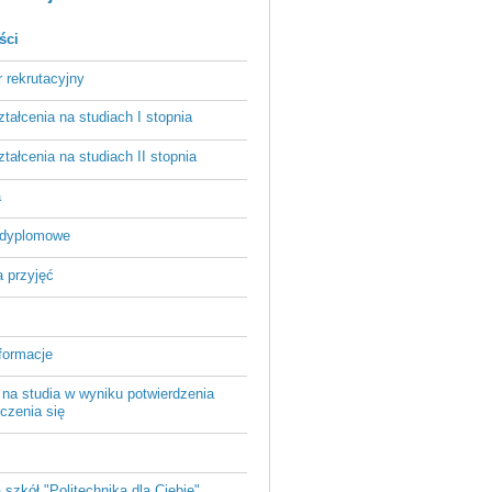
ści
r rekrutacyjny
ztałcenia na studiach I stopnia
ztałcenia na studiach II stopnia
a
odyplomowe
 przyjęć
formacje
 na studia w wyniku potwierdzenia
czenia się
a szkół "Politechnika dla Ciebie"