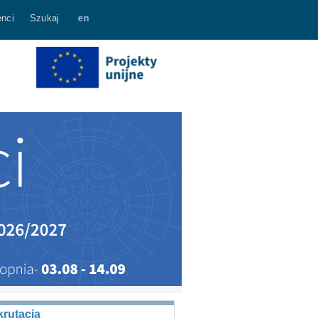
nci
Szukaj
rutacja