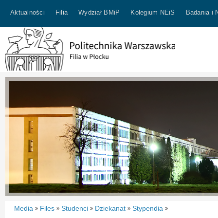
Aktualności
Filia
Wydział BMiP
Kolegium NEiS
Badania i 
Media
Files
Studenci
Dziekanat
Stypendia
»
»
»
»
»